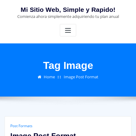
Skip
Mi Sitio Web, Simple y Rapido!
to
Comienza ahora simplemente adquiriendo tu plan anual
content
Tag Image
Home
Image Post Format
Post Formats
Image Post Format