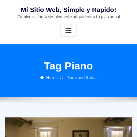
Skip
Mi Sitio Web, Simple y Rapido!
to
Comienza ahora simplemente adquiriendo tu plan anual
content
Tag Piano
Home
Piano and Guitar